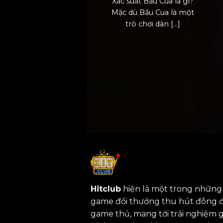
Xác suất Bầu Cua là gì?
Mặc dù Bầu Cua là một
trò chơi dân [...]
Hitclub
hiện là một trong những
game đổi thưởng thu hút đông 
game thủ, mang tới trải nghiệm gi