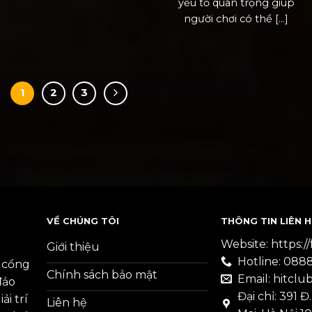
yếu tố quan trọng giúp
người chơi có thể [...]
1
2
3
VỀ CHÚNG TÔI
THÔNG TIN LIÊN H
Website:
https://
Giới thiệu
Hotline: 08
 cổng
Chính sách bảo mật
Email:
hitclu
đảo
Đại chỉ: 391 
ải trí
Liên hệ