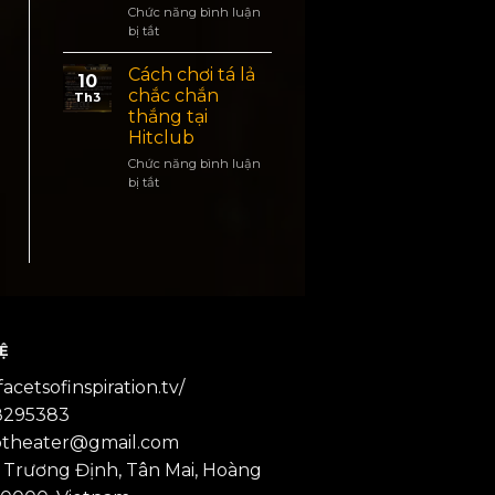
Chia
Chức năng bình luận
sẻ
bị tắt
ở
chi
Check
tiết
raise
Cách chơi tá lả
10
cách
là
chắc chắn
Th3
tính
gì?
thắng tại
game
Hướng
Hitclub
Poker
dẫn
check
Chức năng bình luận
raise
bị tắt
ở
chuẩn
Cách
xác
chơi
nhất
tá
lả
chắc
chắn
thắng
tại
Ệ
Hitclub
facetsofinspiration.tv/
88295383
btheater@gmail.com
Đ. Trương Định, Tân Mai, Hoàng