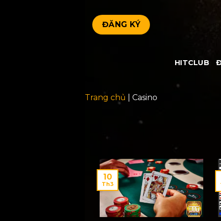
Bỏ
qua
ĐĂNG KÝ
nội
dung
HITCLUB
Trang chủ
|
Casino
10
Th3