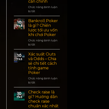
cần chỉnh
Chức năng bình luận
bị tắt
ở
Hướng
dẫn
Bankroll Poker
10
cách
là gì? Chiến
Th3
soi
lược tối ưu vốn
cầu
khi chơi Poker
lô
chuẩn
Chức năng bình luận
không
bị tắt
ở
cần
Bankroll
chỉnh
Poker
Xác suất Outs
10
là
và Odds – Chia
Th3
gì?
sẻ chi tiết cách
Chiến
tính game
lược
Poker
tối
ưu
Chức năng bình luận
vốn
bị tắt
ở
khi
Xác
chơi
suất
Check raise là
10
Poker
Outs
gì? Hướng dẫn
Th3
và
check raise
Odds
chuẩn xác nhất
–