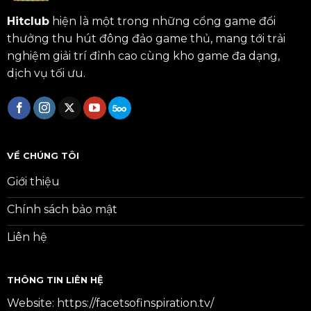
Hitclub
hiện là một trong những cổng game đổi
thưởng thu hút đông đảo game thủ, mang tới trải
nghiệm giải trí đỉnh cao cùng kho game đa dạng,
dịch vụ tối ưu.
VỀ CHÚNG TÔI
Giới thiệu
Chính sách bảo mật
Liên hệ
THÔNG TIN LIÊN HỆ
Website:
https://facetsofinspiration.tv/