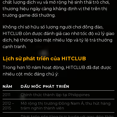
chất lượng dịch vụ và mở rộng hệ sinh thái trò chơi,
thương hiệu ngày càng khẳng định vị thế trên thị
trường game đổi thưởng.
Không chỉ sở hữu số lượng người chơi đông đảo,
HITCLUB còn được đánh giá cao nhờ tốc độ xử lý giao
dịch, hệ thống bảo mật nhiều lớp và tỷ lệ trả thưởng
cạnh tranh.
Lịch sử phát triển của HITCLUB
Trong hơn 10 năm hoạt động, HITCLUB đã đạt được
nhiều cột mốc đáng chú ý:
NĂM
DẤU MỐC PHÁT TRIỂN
2011
Chính thức thành lập tại Philippines
2012 –
Mở rộng thị trường Đông Nam Á, thu hút hàng
2015
trăm nghìn thành viên
Phát triển nền tảng trực tuyến với giao diện thân