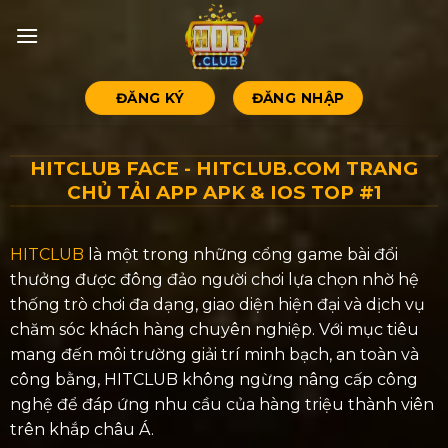
Bỏ
qua
nội
dung
ĐĂNG KÝ
ĐĂNG NHẬP
HITCLUB FACE - HITCLUB.COM TRANG
CHỦ TẢI APP APK & IOS TOP #1
HITCLUB
là một trong những cổng game bài đổi
thưởng được đông đảo người chơi lựa chọn nhờ hệ
thống trò chơi đa dạng, giao diện hiện đại và dịch vụ
chăm sóc khách hàng chuyên nghiệp. Với mục tiêu
mang đến môi trường giải trí minh bạch, an toàn và
công bằng, HITCLUB không ngừng nâng cấp công
nghệ để đáp ứng nhu cầu của hàng triệu thành viên
trên khắp châu Á.