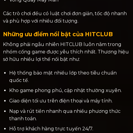
Các trò chơi đều có luật chơi đơn giản, tốc độ nhanh
và phù hợp với nhiều đối tượng.
Những ưu điểm nổi bật của HITCLUB
Không phải ngẫu nhiên HITCLUB luôn nằm trong
nhóm cổng game được yêu thích nhất. Thương hiệu
sở hữu nhiều lợi thế nổi bật như:
Hệ thống bảo mật nhiều lớp theo tiêu chuẩn
quốc tế.
Kho game phong phú, cập nhật thường xuyên.
Giao diện tối ưu trên điện thoại và máy tính.
Nạp và rút tiền nhanh qua nhiều phương thức
thanh toán.
Hỗ trợ khách hàng trực tuyến 24/7.