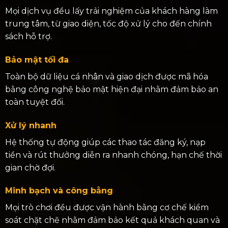
Mọi dịch vụ đều lấy trải nghiệm của khách hàng làm
trung tâm, từ giao diện, tốc độ xử lý cho đến chính
sách hỗ trợ.
Bảo mật tối đa
Toàn bộ dữ liệu cá nhân và giao dịch được mã hóa
bằng công nghệ bảo mật hiện đại nhằm đảm bảo an
toàn tuyệt đối.
Xử lý nhanh
Hệ thống tự động giúp các thao tác đăng ký, nạp
tiền và rút thưởng diễn ra nhanh chóng, hạn chế thời
gian chờ đợi.
Minh bạch và công bằng
Mọi trò chơi đều được vận hành bằng cơ chế kiểm
soát chặt chẽ nhằm đảm bảo kết quả khách quan và