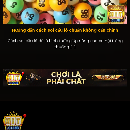
Hướng dẫn cách soi cầu lô chuẩn không cần chỉnh
Cách soi cầu lô đề là hình thức giúp nâng cao cơ hội trúng
thưởng [...]