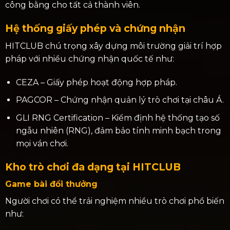
công bằng cho tất cả thành viên.
Hệ thống giấy phép và chứng nhận
HITCLUB chú trọng xây dựng môi trường giải trí hợp
pháp với nhiều chứng nhận quốc tế như:
CEZA – Giấy phép hoạt động hợp pháp.
PAGCOR – Chứng nhận quản lý trò chơi tại châu Á.
GLI RNG Certification – Kiểm định hệ thống tạo số
ngẫu nhiên (RNG), đảm bảo tính minh bạch trong
mọi ván chơi.
Kho trò chơi đa dạng tại HITCLUB
Game bài đổi thưởng
Người chơi có thể trải nghiệm nhiều trò chơi phổ biến
như: